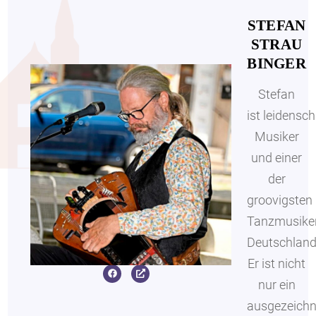
STEFAN
STRAU
BINGER
Stefan
ist leidensch
Musiker
und einer
der
groovigsten
Tanzmusike
Deutschland
Er ist nicht
nur ein
ausgezeichn