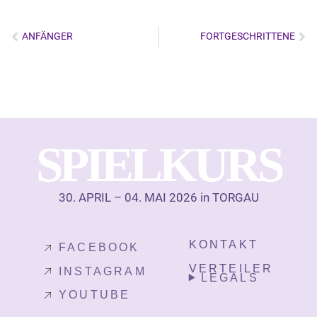
ANFÄNGER
FORTGESCHRITTENE
S
P
I
E
L
K
U
R
S
30. APRIL – 04. MAI 2026 in TORGAU
KONTAKT
FACEBOOK
VERTEILER
INSTAGRAM
LEGALS
YOUTUBE